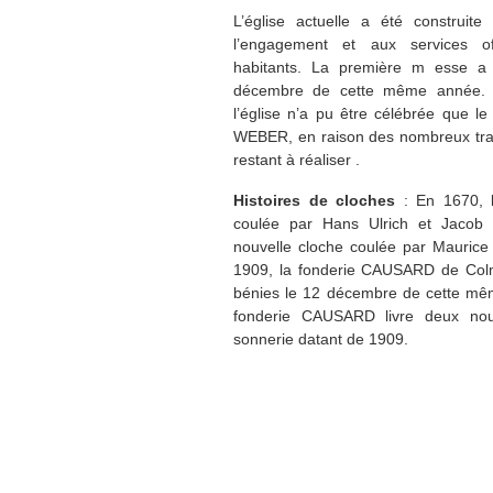
L’église actuelle a été construi
l’engagement et aux services o
habitants. La première m esse a
décembre de cette même année. P
l’église n’a pu être célébrée que l
WEBER, en raison des nombreux trav
restant à réaliser .
Histoires de cloches
: En 1670, l
coulée par Hans Ulrich et Jaco
nouvelle cloche coulée par Maurice 
1909, la fonderie CAUSARD de Colmar
bénies le 12 décembre de cette m
fonderie CAUSARD livre deux nouv
sonnerie datant de 1909.