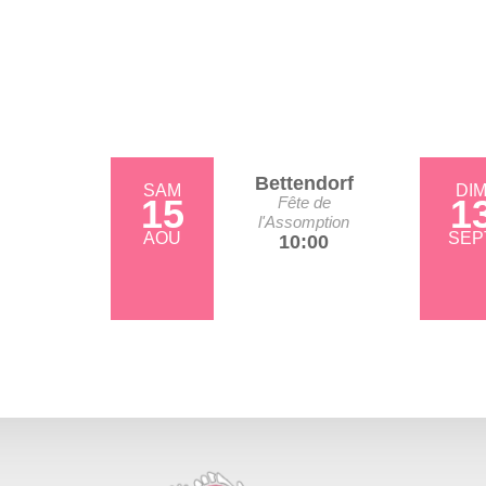
Bettendorf
SAM
DI
15
1
Fête de
l'Assomption
AOU
SEP
10:00