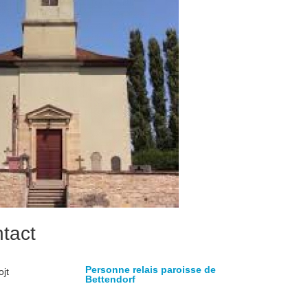
ntact
Personne relais paroisse de
jt
Bettendorf