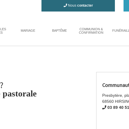
Nous
contacter
 LES
COMMUNION &
MARIAGE
BAPTÊME
FUNÉRAIL
ES
CONFIRMATION
?
Communauté
 pastorale
Presbytère, pla
68560 HIRSI
03 89 40 5