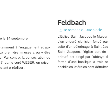
Feldbach
Eglise romane du XIIe siecle
L'Eglise Saint Jacques le Majeur
tée le 14 septembre
d'un prieuré clunisien fondé pa
suite d'un pèlerinage à Saint Ja
 notamment à l’engagement et aux
Saint Jacques, l'église sert d
 La première m esse a pu y être
prieuré est dirigé par l'abbaye 
 Par contre, la consécration de
forme d'une basilique à trois ne
847, par le curé WEBER, en raison
absidioles latérales sont détruite
tant à réaliser .