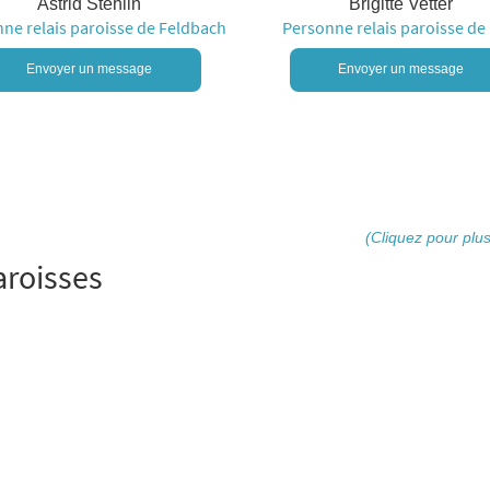
Astrid Stehlin
Brigitte Vetter
ne relais paroisse de Feldbach
Personne relais paroisse de I
Envoyer un message
Envoyer un message
(Cliquez pour plus
roisses