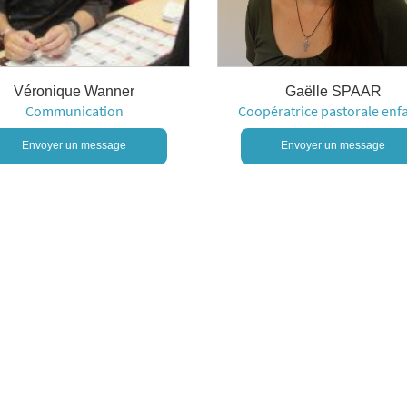
Véronique Wanner
Gaëlle SPAAR
Communication
Coopératrice pastorale enf
Envoyer un message
Envoyer un message