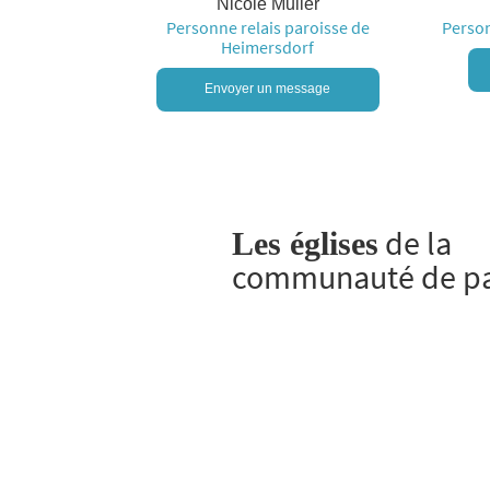
Nicole Muller
Personne relais paroisse de
Person
Heimersdorf
Envoyer un message
de la
Les églises
communauté de pa