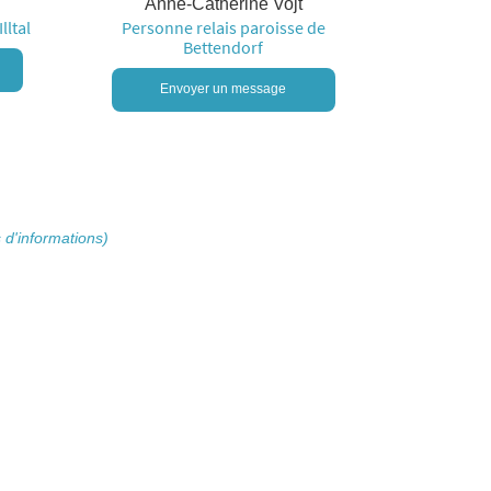
Anne-Catherine Vojt
lltal
Personne relais paroisse de
Bettendorf
Envoyer un message
 d'informations)