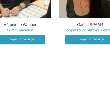
Véronique Wanner
Gaëlle SPAAR
Communication
Coopératrice pastorale enf
Envoyer un message
Envoyer un message