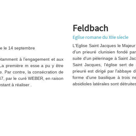
Feldbach
Eglise romane du XIIe siecle
L'Eglise Saint Jacques le Majeur
tée le 14 septembre
d'un prieuré clunisien fondé pa
suite d'un pèlerinage à Saint Ja
 notamment à l’engagement et aux
Saint Jacques, l'église sert d
 La première m esse a pu y être
prieuré est dirigé par l'abbaye 
 Par contre, la consécration de
forme d'une basilique à trois ne
847, par le curé WEBER, en raison
absidioles latérales sont détruite
tant à réaliser .