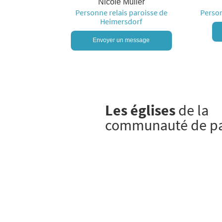
Nicole Muller
Personne relais paroisse de
Person
Heimersdorf
Envoyer un message
Les églises
de la
communauté de pa