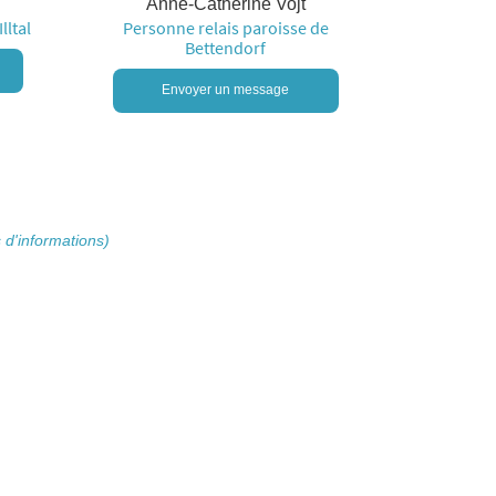
Anne-Catherine Vojt
lltal
Personne relais paroisse de
Bettendorf
Envoyer un message
 d'informations)