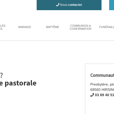
Nous
contacter
 LES
COMMUNION &
MARIAGE
BAPTÊME
FUNÉRAIL
ES
CONFIRMATION
?
Communauté
e pastorale
Presbytère, pla
68560 HIRSI
03 89 40 5