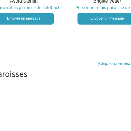
Astrid Stehlin
Brigitte Vetter
ne relais paroisse de Feldbach
Personne relais paroisse de I
Envoyer un message
Envoyer un message
(Cliquez pour plus
roisses