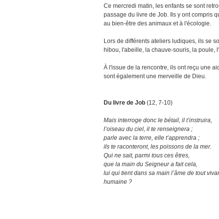
Ce mercredi matin, les enfants se sont ret
passage du livre de Job. Ils y ont compris 
au bien-être des animaux et à l'écologie.
Lors de différents ateliers ludiques, ils se so
hibou, l'abeille, la chauve-souris, la poule, l
À l'issue de la rencontre, ils ont reçu une ai
sont également une merveille de Dieu.
Du livre de Job
(12, 7-10)
Mais interroge donc le bétail, il t’instruira,
l’oiseau du ciel, il te renseignera ;
parle avec la terre, elle t’apprendra ;
ils te raconteront, les poissons de la mer.
Qui ne sait, parmi tous ces êtres,
que la main du Seigneur a fait cela,
lui qui tient dans sa main l’âme de tout vivan
humaine ?